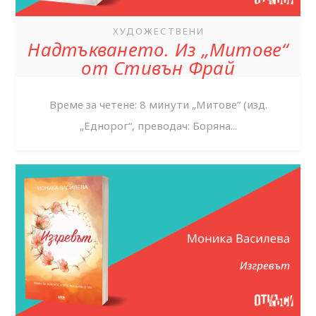
ХУДОЖЕСТВЕНИ
Надтъкването. Из „Митове“
от Стивън Фрай
Време за четене: 8 минути „Митове“ (изд.
„Еднорог“, преводач: Боряна...