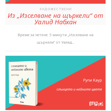
ХУДОЖЕСТВЕНИ
Из „Изселване на щъркели“ от
Уалид Набхан
Време за четене: 5 минути „Изселване на
щъркели“ от Уалид...