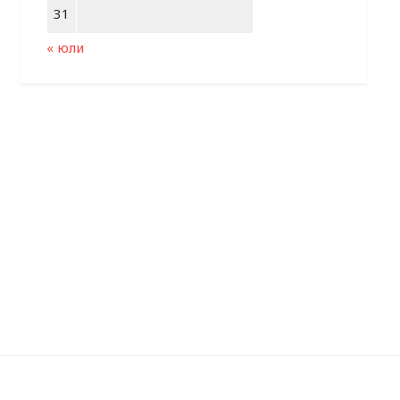
31
« юли