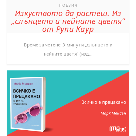
ПОЕЗИЯ
Изкуството да растеш. Из
„слънцето и нейните цветя”
от Рупи Каур
Време за четене: 3 минути „слънцето и
нейните цветя“ (изд....