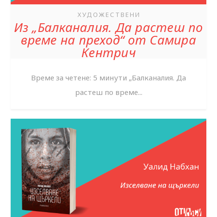
ХУДОЖЕСТВЕНИ
Из „Балканалия. Да растеш по
време на преход“ от Самира
Кентрич
Време за четене: 5 минути „Балканалия. Да
растеш по време...