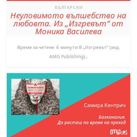
БЪЛГАРСКИ
Неуловимото вълшебство на
любовта. Из „Изгревът“ от
Моника Василева
Време за четене: 6 минути В „Изгревът“ (изд.
AMG Publishing)...