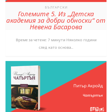
БЪЛГАРСКИ
Големите 5. Из „Детска
академия за добри обноски“ от
Невена Басарова
Време за четене: 7 минути Няколко години
след като основа...