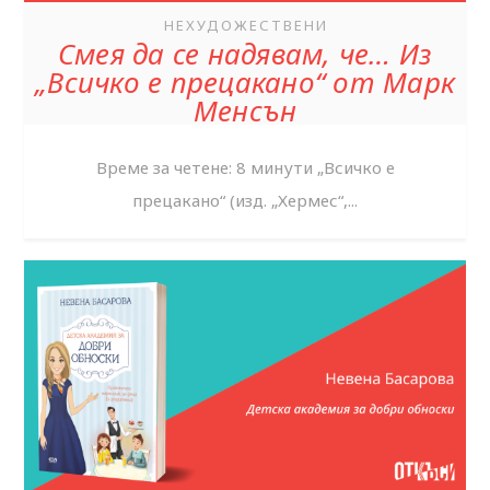
НЕХУДОЖЕСТВЕНИ
Смея да се надявам, че… Из
„Всичко е прецакано“ от Марк
Менсън
Време за четене: 8 минути „Всичко е
прецакано“ (изд. „Хермес“,...