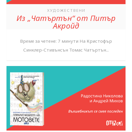
ХУДОЖЕСТВЕНИ
Из „Чатъртън“ от Питър
Акройд
Време за четене: 7 минути На Кристофър
Синклер-Стивънсън Томас Чатъртън...