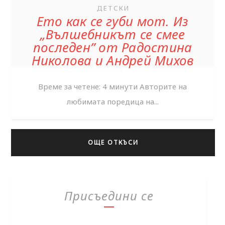
ДЕТСКИ
Ето как се губи мот. Из
„Вълшебникът се смее
последен” от Радостина
Николова и Андрей Михов
Време за четене: 4 минути Авторите на
любимата поредица на...
ОЩЕ ОТКЪСИ
Присъедини се